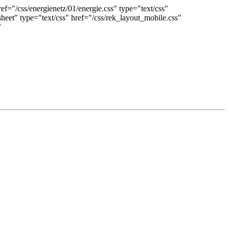
ref="/css/energienetz/01/energie.css" type="text/css"
esheet" type="text/css" href="/css/rek_layout_mobile.css"
/