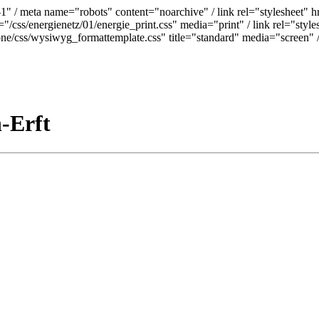
9-1" / meta name="robots" content="noarchive" /
link rel="stylesheet" h
="/css/energienetz/01/energie_print.css" media="print" / link rel="styl
pone/css/wysiwyg_formattemplate.css" title="standard" media="screen" 
n-Erft