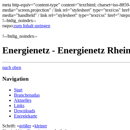
meta http-equiv="content-type" content="text/html; charset=iso-885
media="screen,projection" / link rel="stylesheet" type="text/css" href
media="handheld" / link rel="stylesheet" type="text/css" href="/ste
!--htdig_noindex--
raquo;
zum Inhalt springen
!--/htdig_noindex--
Energienetz - Energienetz Rhei
nach oben
Navigation
Start
Branchenatlas
Aktuelles
Links
Downloads
Energiekarte
Schrift: »
größer
»
kleiner