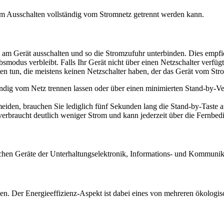
im Ausschalten vollständig vom Stromnetz getrennt werden kann.
kt am Gerät ausschalten und so die Stromzufuhr unterbinden. Dies empf
dus verbleibt. Falls Ihr Gerät nicht über einen Netzschalter verfügt,
ten tun, die meistens keinen Netzschalter haben, der das Gerät vom Stro
ändig vom Netz trennen lassen oder über einen minimierten Stand-by-V
eiden, brauchen Sie lediglich fünf Sekunden lang die Stand-by-Taste a
verbraucht deutlich weniger Strom und kann jederzeit über die Fernbed
ichen Geräte der Unterhaltungselektronik, Informations- und Kommunik
n. Der Energieeffizienz-Aspekt ist dabei eines von mehreren ökologis