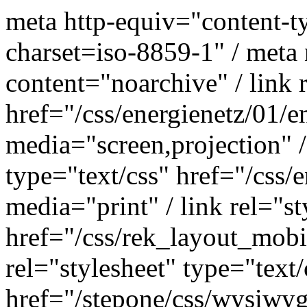
meta http-equiv="content-t
charset=iso-8859-1" / meta
content="noarchive" /
link 
href="/css/energienetz/01/en
media="screen,projection" / 
type="text/css" href="/css/e
media="print" / link rel="st
href="/css/rek_layout_mobi
rel="stylesheet" type="text/
href="/stepone/css/wysiwyg