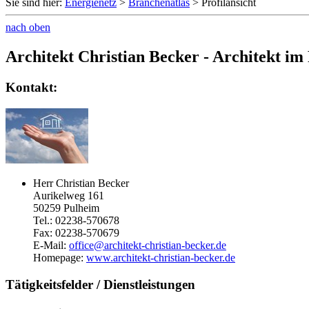
Sie sind hier:
Energienetz
>
Branchenatlas
> Profilansicht
nach oben
Architekt Christian Becker - Architekt im
Kontakt:
Herr Christian Becker
Aurikelweg 161
50259 Pulheim
Tel.: 02238-570678
Fax: 02238-570679
E-Mail:
office@architekt-christian-becker.de
Homepage:
www.architekt-christian-becker.de
Tätigkeitsfelder / Dienstleistungen