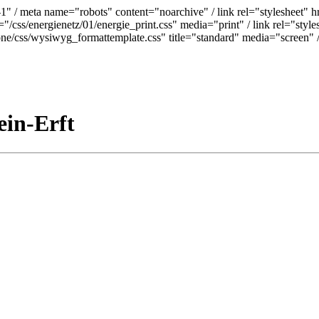
9-1" / meta name="robots" content="noarchive" /
link rel="stylesheet" h
="/css/energienetz/01/energie_print.css" media="print" / link rel="styl
pone/css/wysiwyg_formattemplate.css" title="standard" media="screen" 
ein-Erft