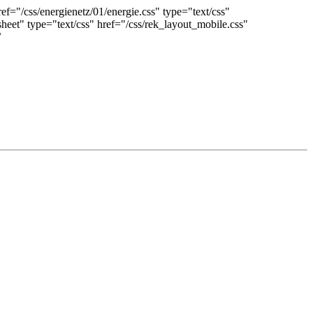
ref="/css/energienetz/01/energie.css" type="text/css"
esheet" type="text/css" href="/css/rek_layout_mobile.css"
/