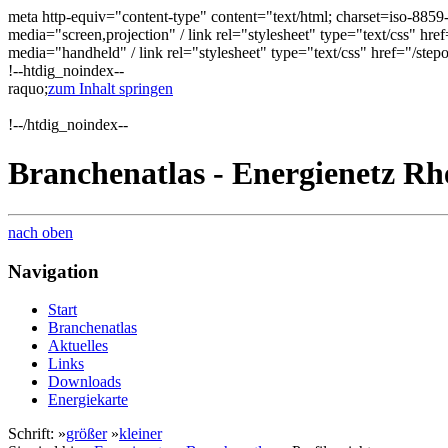
meta http-equiv="content-type" content="text/html; charset=iso-885
media="screen,projection" / link rel="stylesheet" type="text/css" href
media="handheld" / link rel="stylesheet" type="text/css" href="/ste
!--htdig_noindex--
raquo;
zum Inhalt springen
!--/htdig_noindex--
Branchenatlas - Energienetz Rh
nach oben
Navigation
Start
Branchenatlas
Aktuelles
Links
Downloads
Energiekarte
Schrift: »
größer
»
kleiner