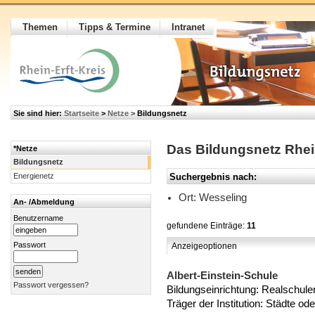
Themen
Tipps & Termine
Intranet
Sie sind hier:
Startseite
>
Netze
>
Bildungsnetz
Das Bildungsnetz Rhei
*Netze
Bildungsnetz
Energienetz
Suchergebnis nach:
Ort: Wesseling
An- /Abmeldung
Benutzername
gefundene Einträge:
11
Passwort
Anzeigeoptionen
Albert-Einstein-Schule
Passwort vergessen?
Bildungseinrichtung: Realschule
Träger der Institution: Städte o