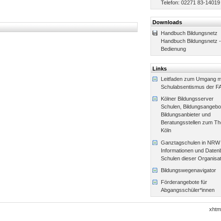
Telefon: 02271 83-14019
Downloads
Handbuch Bildungsnetz
Handbuch Bildungsnetz -
Bedienung
Links
Leitfaden zum Umgang m
Schulabsentismus der FA
Kölner Bildungsserver
Schulen, Bildungsangebo
Bildungsanbieter und
Beratungsstellen zum Th
Köln
Ganztagschulen in NRW
Informationen und Datenb
Schulen dieser Organisa
Bildungswegenavigator
Förderangebote für
Abgangsschüler*innen
xhtm