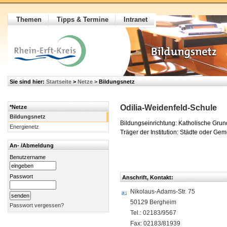
Themen
Tipps & Termine
Intranet
Sie sind hier:
Startseite
>
Netze
>
Bildungsnetz
Odilia-Weidenfeld-Schule
*Netze
Bildungsnetz
Bildungseinrichtung: Katholische Gru
Energienetz
Träger der Institution: Städte oder Ge
An- /Abmeldung
Benutzername
Passwort
Anschrift, Kontakt:
Nikolaus-Adams-Str. 75
50129 Bergheim
Passwort vergessen?
Tel.: 02183/9567
Fax: 02183/81939