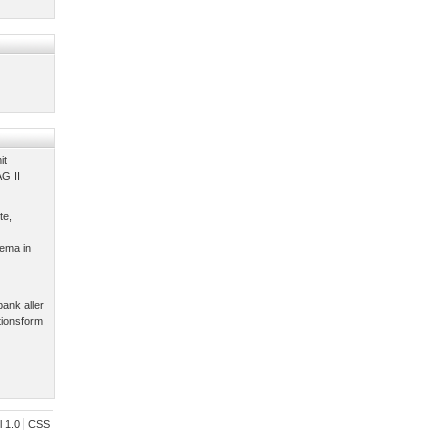
it
G II
te,
ema in
ank aller
tionsform
l 1.0
CSS