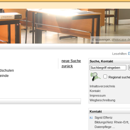
© scavenger,
photocase.d
Lesehilfen:
neue Suche
Suche, Kontakt
zurück
ndschulen
meinde
Regional such
Inhaltsverzeichnis
Kontakt
Impressum
Wegbeschreibung
Kontakt
Sigrid Effertz
BildungsNetz Rhein-Erft,
Datenpflege ...