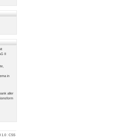
it
G II
te,
ema in
ank aller
tionsform
l 1.0
CSS