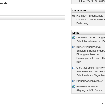
Telefon: 02271 83-14019
mx.de
Downloads
Handbuch Bildungsnetz
Handbuch Bildungsnetz -
Bedienung
Links
Leitfaden zum Umgang m
Schulabsentismus der FA
Kölner Bildungsserver
Schulen, Bildungsangebo
Bildungsanbieter und
Beratungsstellen zum Th
Köln
Ganztagschulen in NRW
Informationen und Datenb
Schulen dieser Organisa
Bildungswegenavigator
Förderangebote für
Abgangsschüler*innen
xhtm