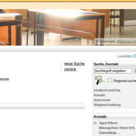
© scavenger,
photocase.d
Lesehilfen:
neue Suche
Suche, Kontakt
zurück
meinde
Regional such
Inhaltsverzeichnis
Kontakt
Impressum
Wegbeschreibung
Kontakt
Sigrid Effertz
BildungsNetz Rhein-Erft,
Datenpflege ...