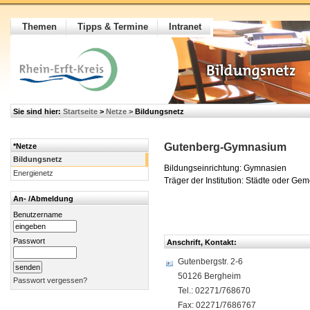
Themen
Tipps & Termine
Intranet
Sie sind hier:
Startseite
>
Netze
>
Bildungsnetz
Gutenberg-Gymnasium
*Netze
Bildungsnetz
Bildungseinrichtung: Gymnasien
Energienetz
Träger der Institution: Städte oder Ge
An- /Abmeldung
Benutzername
Passwort
Anschrift, Kontakt:
Gutenbergstr. 2-6
50126 Bergheim
Passwort vergessen?
Tel.: 02271/768670
Fax: 02271/7686767