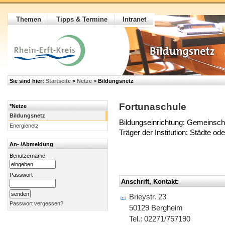
Themen
Tipps & Termine
Intranet
Sie sind hier:
Startseite
>
Netze
>
Bildungsnetz
Fortunaschule
*Netze
Bildungsnetz
Bildungseinrichtung: Gemeinsch
Energienetz
Träger der Institution: Städte o
An- /Abmeldung
Benutzername
Passwort
Anschrift, Kontakt:
Brieystr. 23
Passwort vergessen?
50129 Bergheim
Tel.: 02271/757190