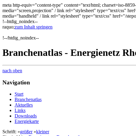
meta http-equiv="content-type" content="text/html; charset=iso-885
media="screen,projection" / link rel="stylesheet" type="text/css" href
media="handheld" / link rel="stylesheet" type="text/css" href="/ste
!--htdig_noindex--
raquo;
zum Inhalt springen
!--/htdig_noindex--
Branchenatlas - Energienetz Rh
nach oben
Navigation
Start
Branchenatlas
Aktuelles
Links
Downloads
Energiekarte
Schrift: »
größer
»
kleiner