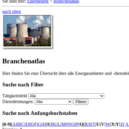
Sie sind hier:
Energienetz
>
Branchenatlas
nach oben
Branchenatlas
Hier finden Sie eine Übersicht über alle Energieanbieter und -dienstlei
Suche nach Filter
Tätigkeitsfeld
Dienstleistungen:
Suche nach Anfangsbuchstaben
[0-9]
|
A
|
B
|
C
|
D
|
E
|
F
|
G
|
H
|
I
|
J
|
K
|
L
|
M
|
N
|
O
|
P
|
Q
|
R
|
S
|
T
|
U
|
V
|
W
|
X
|
Y
|
Z
|
A