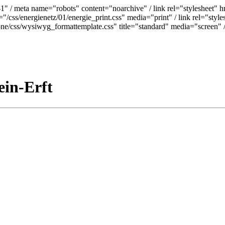
9-1" / meta name="robots" content="noarchive" /
link rel="stylesheet" h
="/css/energienetz/01/energie_print.css" media="print" / link rel="styl
pone/css/wysiwyg_formattemplate.css" title="standard" media="screen" 
ein-Erft