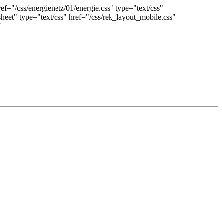
ref="/css/energienetz/01/energie.css" type="text/css"
esheet" type="text/css" href="/css/rek_layout_mobile.css"
/