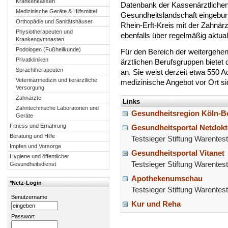
Krankenkassen
Datenbank der Kassenärztlichen 
Medizinische Geräte & Hilfsmittel
Gesundheitslandschaft eingebun
Orthopädie und Sanitätshäuser
Rhein-Erft-Kreis mit der Zahnär
Physiotherapeuten und
ebenfalls über regelmäßig aktua
Krankengymnasten
Podologen (Fußheilkunde)
Für den Bereich der weitergehe
Privatkliniken
ärztlichen Berufsgruppen bietet
Sprachtherapeuten
an. Sie weist derzeit etwa 550
Veterinärmedizin und tierärztliche
medizinische Angebot vor Ort si
Versorgung
Zahnärzte
Links
Zahntechnische Laboratorien und
Gesundheitsregion Köln-B
Geräte
Fitness und Ernährung
Gesundheitsportal Netdokt
Beratung und Hilfe
Testsieger Stiftung Warentest
Impfen und Vorsorge
Gesundheitsportal Vitanet
Hygiene und öffentlicher
Testsieger Stiftung Warentest
Gesundheitsdienst
Apothekenumschau
*Netz-Login
Testsieger Stiftung Warentest
Benutzername
Kur und Reha
Passwort