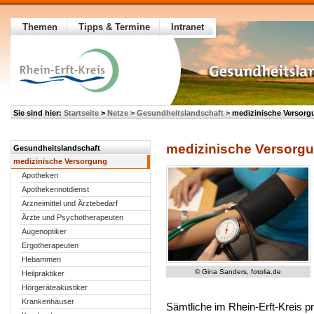
Themen
Tipps & Termine
Intranet
Sie sind hier:
Startseite
>
Netze
>
Gesundheitslandschaft
>
medizinische Versorg
medizinische Versorg
Gesundheitslandschaft
medizinische Versorgung
Apotheken
Apothekennotdienst
Arzneimittel und Ärztebedarf
Ärzte und Psychotherapeuten
Augenoptiker
Ergotherapeuten
Hebammen
© Gina Sanders, fotolia.de
Heilpraktiker
Hörgeräteakustiker
Krankenhäuser
Sämtliche im Rhein-Erft-Kreis pr